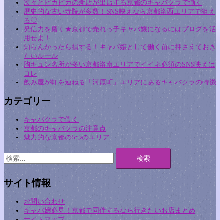
次々とピカピカの新店が出店する京都のキャバクラで働く
歴史的な古い寺院が多数！SNS映えなら京都洛西エリアで狙え
る♡
発信力を磨く★京都で売れっ子キャバ嬢になるにはブログを活
用せよ！
知らんかったら損する！キャバ嬢として働く前に押さえておき
たいルール
胸キュン名所が多い京都洛南エリアでイイネ必須のSNS映えは
コレ
飲み屋が軒を連ねる「河原町」エリアにあるキャバクラの特徴
カテゴリー
キャバクラで働く
京都のキャバクラの注意点
魅力的な京都の5つのエリア
検
索:
サイト情報
お問い合わせ
キャバ嬢必見！京都で同伴するなら行きたいお店まとめ
サイトマップ