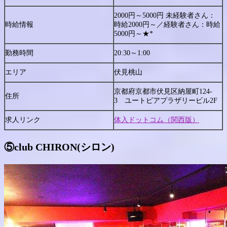
2000円～5000円 未経験者さん：
時給情報
時給2000円～／経験者さん：時給
5000円～★*
勤務時間
20:30～1:00
エリア
伏見桃山
京都府京都市伏見区納屋町124-
住所
3 ユートピアプラザリービル2F
求人リンク
体入ドットコム（関西版）
⑤
club CHIRON(シロン)