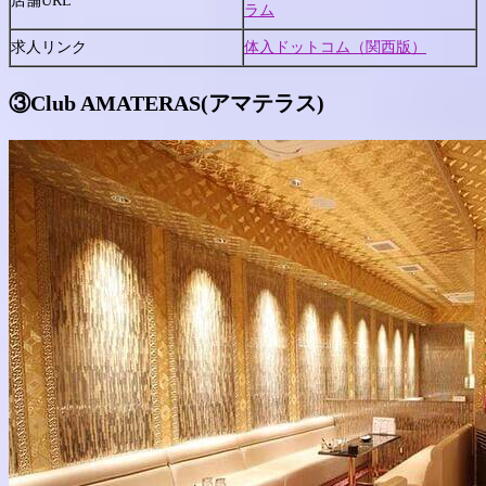
店舗URL
ラム
求人リンク
体入ドットコム（関西版）
③
Club AMATERAS(アマテラス)