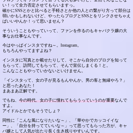
い！って全力否定させてもらいますっ。
確かにSNSとかと比べると手軽さとか他の人との繋がり方って部分は
弱いかもしれないけど、やったらブログとSNSとをリンクさせちゃえ
ばいいやんか！って思いません？
そういうこともやっていって、ファンを作るのもキャバクラ嬢の大
事なお仕事なんです。
今はやっぱインスタですね～。Instagram。
もちろんやってますよね？
インスタに写真とか載せたりして、そこから自分のブログを知って
もらって、訪問してもらって、そんで宣伝しまくる！と。
こんなこともやっていかないといけません。
「インスタって、女の子が見るもんやんか。男の客と無縁やろ？」
と思ったあなた！
まあまあ正解です。
でもね、
今の時代、女の子に憧れてもらうっていうのが重要
なんで
すよ。
アイドルとかでもそうでしょ？
同性に「こんな風になりたいな～」、「華やかでカッコイイな
ー」、「自分を持ってていいな～」って思ってもらった方が、キャ
バ嬢として人気が出たり長く生き残りやすいんです。