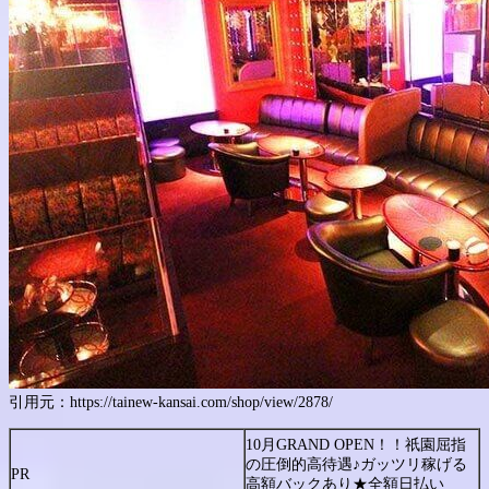
引用元：https://tainew-kansai.com/shop/view/2878/
10月GRAND OPEN！！祇園屈指
の圧倒的高待遇♪ガッツリ稼げる
PR
高額バックあり★全額日払い