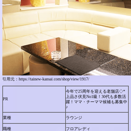
引用元：https://tainew-kansai.com/shop/view/1917/
今年で25周年を迎える老舗店◇*
上品さ伏見No1級！30代も多数活
PR
躍！ママ・チーママ候補も募集中
♪
業種
ラウンジ
職種
フロアレディ