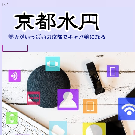
コ
ン
テ
ン
ツ
へ
ス
キ
ッ
メ
プ
イ
ン
メ
ニ
ュ
ー