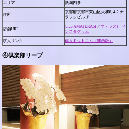
エリア
祇園四条
京都府京都市東山区大和町4-2 ナ
住所
ラフジビル1F
Club AMATERAS(アマテラス) イ
店舗URL
ンスタグラム
求人リンク
体入ドットコム（関西版）
④
倶楽部リーブ