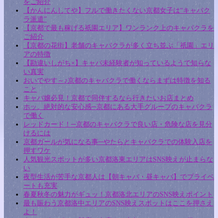
をご紹介
【かんにんしてや】フルで働きたくない京都女子は“キャバク
ラ派遣”
【京都で最も稼げる祇園エリア】ワンランク上のキャバクラを
ご紹介
【京都の花街】老舗のキャバクラが多く立ち並ぶ「祇園」エリ
アの特徴
【勘違いしがち×】キャバ未経験者が知っているようで知らな
い真実
おいでやす～♪京都のキャバクラで働くならまずは特徴を知る
こと
キャバ嬢必見！京都で同伴するなら行きたいお店まとめ
ホッ。絶対的な安心感─京都にある大手グループのキャバクラ
で働く
レッドカード！─京都のキャバクラで良い店・危険な店を見分
けるには
京都ガールが気になる事─やたらとキャバクラでの体験入店を
押すワケ
人気観光スポットが多い京都洛東エリアはSNS映えが止まらな
い
夜型生活が苦手な京都人は【朝キャバ・昼キャバ】でプライベ
ートも充実
春夏秋冬の魅力がギュッ！京都洛北エリアのSNS映えポイント
最も賑わう京都洛中エリアのSNS映えスポットはここを押さえ
よ！