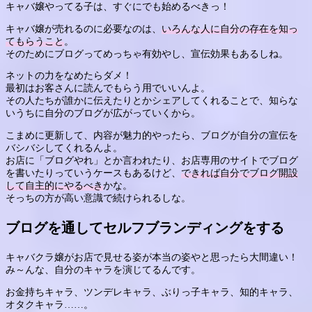
キャバ嬢やってる子は、すぐにでも始めるべきっ！
キャバ嬢が売れるのに必要なのは、
いろんな人に自分の存在を知っ
てもらうこと
。
そのためにブログってめっちゃ有効やし、宣伝効果もあるしね。
ネットの力をなめたらダメ！
最初はお客さんに読んでもらう用でいいんよ。
その人たちが誰かに伝えたりとかシェアしてくれることで、知らな
いうちに自分のブログが広がっていくから。
こまめに更新して、内容が魅力的やったら、ブログが自分の宣伝を
バシバシしてくれるんよ。
お店に「ブログやれ」とか言われたり、お店専用のサイトでブログ
を書いたりっていうケースもあるけど、
できれば自分でブログ開設
して自主的にやるべき
かな。
そっちの方が高い意識で続けられるしな。
ブログを通してセルフブランディングをする
キャバクラ嬢がお店で見せる姿が本当の姿やと思ったら大間違い！
み～んな、自分のキャラを演じてるんです。
お金持ちキャラ、ツンデレキャラ、ぶりっ子キャラ、知的キャラ、
オタクキャラ……。