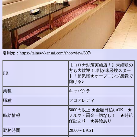
引用元：https://tainew-kansai.com/shop/view/607/
【コロナ対策実施店！】未経験の
方も大歓迎！8割が未経験スター
PR
ト！超気軽★オープニング感覚で
働ける♪
業種
キャバクラ
職種
フロアレディ
5000円以上 ★全額日払いOK ★
時給情報
ノルマ・罰金一切なし！ ★時給
保証あり ★昇給あり
勤務時間
20:00～LAST