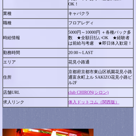
OK！
業種
キャバクラ
職種
フロアレディ
5000円～10000円 ＋各種バック多
時給情報
数 ★全額日払いOK ★経験者
は前給与考慮 ★即日体入歓迎！
勤務時間
20:00～LAST
エリア
花見小路通
京都府京都市東山区祇園花見小路
住所
通富永町上ル SAKIZO花見小路ビ
ル2F
店舗URL
club CHIRON(シロン)
求人リンク
体入ドットコム（関西版）