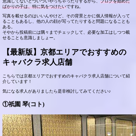
意識してないとついついやっちゃったりするから、
ブログを始めた
ばかりの子は、特に気をつけたい
ですね。
写真を載せるのはいいんやけど、その背景とかに個人情報が入って
ることもあるし、他の人の顔が写ってたりすると問題になることも
ある。
そやから投稿前には隅々までチェックして、必要な加工はしつつ載
せることも意識しましょー。
【最新版】京都エリアでおすすめの
キャバクラ求人店舗
こちらでは京都エリアでおすすめのキャバクラ求人店舗について紹
介しています！
気になる求人がありましたら是非検討してみてください♪
①
祇園 琴(コト)