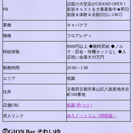
話題の大型店がGRAND OPEN！
PR
新規キャストを大量募集中★即日
面接＆体験＆全額日払いOK◎
業種
キャバクラ
職種
フロアレディ
8000円以上 ◆随時昇給 ◆ノル
時給情報
マ・罰金・待機カットなし ◆入
店祝い金最大10万円
勤務時間
20:00～1:00
エリア
祇園
京都府京都市東山区八坂新地末吉
住所
町100番地
店舗URL
祇園 琴(コト)
求人リンク
体入ドットコム（関西版）
②
GION Bar それいゆ