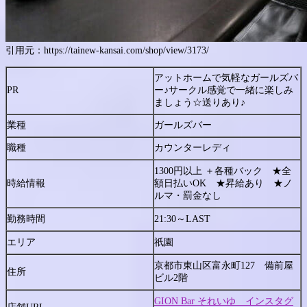
引用元：https://tainew-kansai.com/shop/view/3173/
アットホームで気軽なガールズバ
PR
ー♪サークル感覚で一緒に楽しみ
ましょう☆送りあり♪
業種
ガールズバー
職種
カウンターレディ
1300円以上 ＋各種バック ★全
時給情報
額日払いOK ★昇給あり ★ノ
ルマ・罰金なし
勤務時間
21:30～LAST
エリア
祇園
京都市東山区富永町127 備前屋
住所
ビル2階
GION Bar それいゆ インスタグ