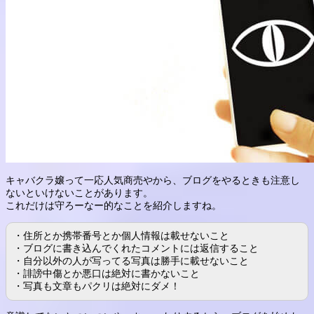
キャバクラ嬢って一応人気商売やから、ブログをやるときも注意し
ないといけないことがあります。
これだけは守ろーなー的なことを紹介しますね。
・住所とか携帯番号とか個人情報は載せないこと
・ブログに書き込んでくれたコメントには返信すること
・自分以外の人が写ってる写真は勝手に載せないこと
・誹謗中傷とか悪口は絶対に書かないこと
・写真も文章もパクリは絶対にダメ！