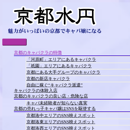
コ
ン
テ
ン
ツ
へ
ス
キ
メ
ッ
イ
京都のキャバクラの特徴
プ
ン
「河原町」エリアにあるキャバクラ
メ
「祇園」エリアにあるキャバクラ
ニ
京都にある大手グループのキャバクラ
ュ
京都の新店キャバクラ
ー
自由に稼ぐ“キャバクラ派遣”
キャバクラの体験入店
京都のキャバクラの良い店・危険な店
キャバ未経験者が知らない真実
京都の売れっ子キャバ嬢はSNSを駆使する
京都洛中エリアのSNS映えスポット
京都洛東エリアのSNS映えスポット
京都洛西エリアのSNS映えスポット